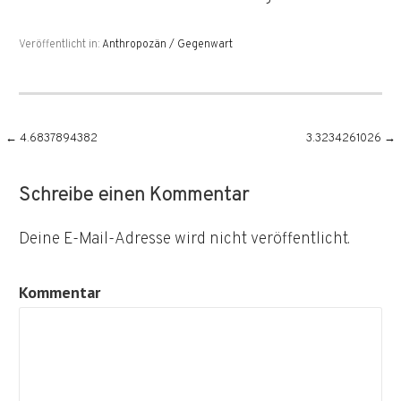
Veröffentlicht in:
Anthropozän / Gegenwart
Beitragsnavigation
← 4.6837894382
3.3234261026 →
Schreibe einen Kommentar
Deine E-Mail-Adresse wird nicht veröffentlicht.
Kommentar