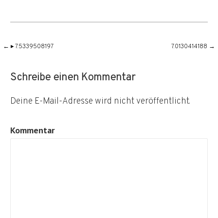
Beitragsnavigation
← ▸ 7.5339508197
7.0130414188 →
Schreibe einen Kommentar
Deine E-Mail-Adresse wird nicht veröffentlicht.
Kommentar