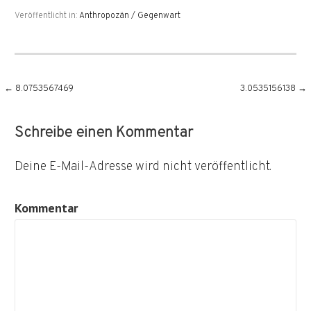
Veröffentlicht in:
Anthropozän / Gegenwart
Beitragsnavigation
← 8.0753567469
3.0535156138 →
Schreibe einen Kommentar
Deine E-Mail-Adresse wird nicht veröffentlicht.
Kommentar